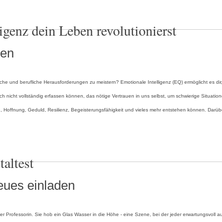
igenz dein Leben revolutionierst
ken
önliche und berufliche Herausforderungen zu meistern? Emotionale Intelligenz (EQ) ermöglicht e
 noch nicht vollständig erfassen können, das nötige Vertrauen in uns selbst, um schwierige Situatio
Hoffnung, Geduld, Resilienz, Begeisterungsfähigkeit und vieles mehr entstehen können. Darüber
altest
Neues einladen
r Professorin. Sie hob ein Glas Wasser in die Höhe - eine Szene, bei der jeder erwartungsvoll auf