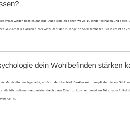
assen?
e immer wieder, dass es ähnliche Dinge sind, an denen wir viel zu lange festhalten und deren L
er Glücklichsein blockieren, weil wir zu sehr und zu lange an Altem festhalten. Vielleicht ist es Ze
Psychologie dein Wohlbefinden stärken k
te Mal darüber nachgedacht, wofür du dankbar bist? Dankbarkeit zu empfinden, ist ein Schlüss
ie hilft resilienter und positiver durch diese Zeiten zu kommen. Im dritten Teil unserer Artikelreih
ärken kannst.