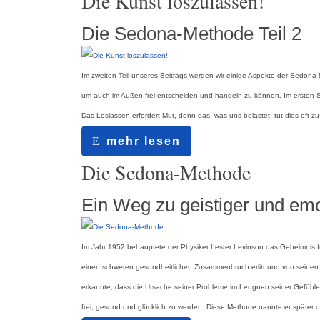
Die Kunst loszulassen!
Die Sedona-Methode Teil 2
Im zweiten Teil unseres Beitrags werden wir einige Aspekte der Sedona-M
um auch im Außen frei entscheiden und handeln zu können. Im ersten Sch
Das Loslassen erfordert Mut, denn das, was uns belastet, tut dies oft 
mehr lesen
17.10.2024
Die Sedona-Methode
Ein Weg zu geistiger und emo
Im Jahr 1952 behauptete der Physiker Lester Levinson das Geheimnis fü
einen schweren gesundheitlichen Zusammenbruch erlitt und von seinen Ä
erkannte, dass die Ursache seiner Probleme im Leugnen seiner Gefühle la
frei, gesund und glücklich zu werden. Diese Methode nannte er später