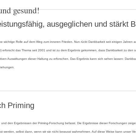
und gesund!
istungsfähig, ausgeglichen und stärkt
 eine wichtige Rolle auf dem Weg zum inneren Frieden. Nun rückt Dankbarkeit seit einigen Jahre
ter) erforscht das Thema seit 2001 und ist zu dem Ergebnis gekommen, dass Dankbarkeit zu den 
iven Auswirkungen dieser Haltung zu erforschen. Das Ergebnis kann sich sehen lassen: Dankbare
eziehungen.
ch Priming
ing und den Ergebnissen der Priming-Forschung befasst. Die Ergebnisse dieser Forschungen z
erden, selbst dann, wenn wir sie nicht bewusst wahrnehmen. Auf diese Weise kann unser Versta