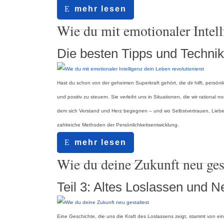
mehr lesen
18.07.2024
Wie du mit emotionaler Intell
Die besten Tipps und Techni
Hast du schon von der geheimen Superkraft gehört, die dir hilft, pers
und positiv zu steuern. Sie verleiht uns in Situationen, die wir rational
dem sich Verstand und Herz begegnen – und wo Selbstvertrauen, Liebe, 
zahlreiche Methoden der Persönlichkeitsentwicklung.
mehr lesen
20.09.2023
Wie du deine Zukunft neu gest
Teil 3: Altes Loslassen und 
Eine Geschichte, die uns die Kraft des Loslassens zeigt, stammt von eine