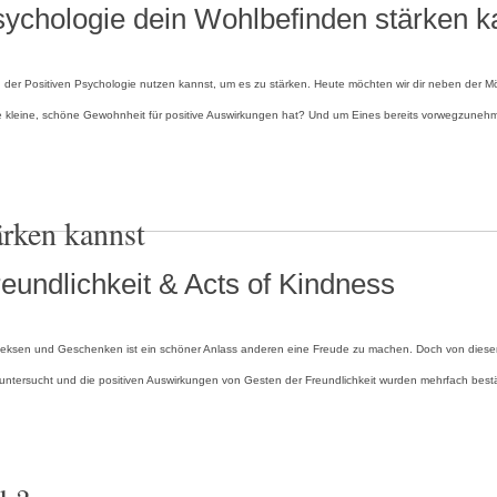
Psychologie dein Wohlbefinden stärken k
r Positiven Psychologie nutzen kannst, um es zu stärken. Heute möchten wir dir neben der Mögli
e kleine, schöne Gewohnheit für positive Auswirkungen hat? Und um Eines bereits vorwegzunehmen
ärken kannst
reundlichkeit & Acts of Kindness
Keksen und Geschenken ist ein schöner Anlass anderen eine Freude zu machen. Doch von diesen 
ch untersucht und die positiven Auswirkungen von Gesten der Freundlichkeit wurden mehrfach bes