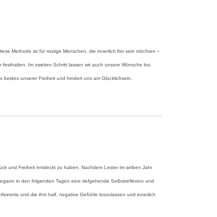
iese Methode ist für mutige Menschen, die innerlich frei sein möchten –
 festhalten. Im zweiten Schritt lassen wir auch unsere Wünsche los.
 beides unserer Freiheit und hindert uns am Glücklichsein.
lück und Freiheit entdeckt zu haben. Nachdem Lester im selben Jahr
begann in den folgenden Tagen eine tiefgehende Selbstreflexion und
feinerte und die ihm half, negative Gefühle loszulassen und innerlich