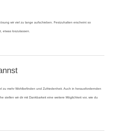
ösung wir viel zu lange aufschieben. Festzuhalten erscheint so
it, etwas loszulassen.
annst
el zu mehr Wohlbefinden und Zufriedenheit. Auch in herausfordernden
e stellen wir dir mit Dankbarkeit eine weitere Möglichkeit vor, wie du