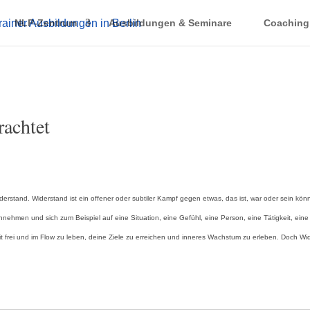
NLP-Zentrum
Ausbildungen & Seminare
Coaching
rachtet
derstand. Widerstand ist ein offener oder subtiler Kampf gegen etwas, das ist, war oder sein kö
nehmen und sich zum Beispiel auf eine Situation, eine Gefühl, eine Person, eine Tätigkeit, ei
t frei und im Flow zu leben, deine Ziele zu erreichen und inneres Wachstum zu erleben. Doch Wid