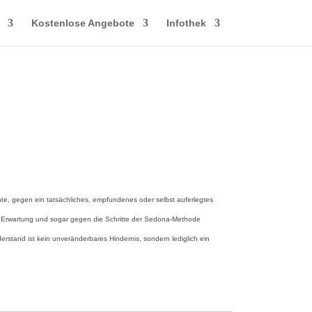
Kostenlose Angebote
Infothek
nnte, gegen ein tatsächliches, empfundenes oder selbst auferlegtes
ne Erwartung und sogar gegen die Schritte der Sedona-Methode
erstand ist kein unveränderbares Hindernis, sondern lediglich ein