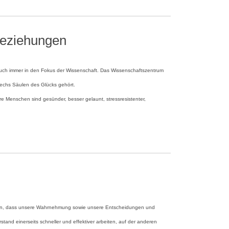
 Beziehungen
n auch immer in den Fokus der Wissenschaft. Das Wissenschaftszentrum
sechs Säulen des Glücks gehört.
 Menschen sind gesünder, besser gelaunt, stressresistenter,
eigen, dass unsere Wahrnehmung sowie unsere Entscheidungen und
nd einerseits schneller und effektiver arbeiten, auf der anderen