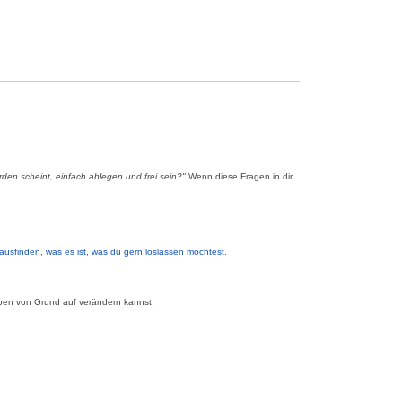
rden scheint, einfach ablegen und frei sein?"
Wenn diese Fragen in dir
ausfinden, was es ist, was du gern loslassen möchtest
.
Leben von Grund auf verändern kannst.