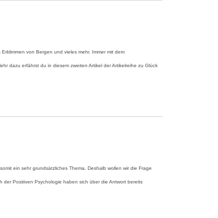
s Erklimmen von Bergen und vieles mehr. Immer mit dem
hr dazu erfährst du in diesem zweiten Artikel der Artikelreihe zu Glück
d somit ein sehr grundsätzliches Thema. Deshalb wollen wir die Frage
ich der Positiven Psychologie haben sich über die Antwort bereits