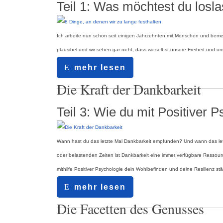
Teil 1: Was möchtest du losl
Ich arbeite nun schon seit einigen Jahrzehnten mit Menschen und bemerk
plausibel und wir sehen gar nicht, dass wir selbst unsere Freiheit und uns
mehr lesen
18.05.2020
Die Kraft der Dankbarkeit
Teil 3: Wie du mit Positiver 
Wann hast du das letzte Mal Dankbarkeit empfunden? Und wann das letz
oder belastenden Zeiten ist Dankbarkeit eine immer verfügbare Ressource, d
mithilfe Positiver Psychologie dein Wohlbefinden und deine Resilienz st
mehr lesen
18.12.2019
Die Facetten des Genusses