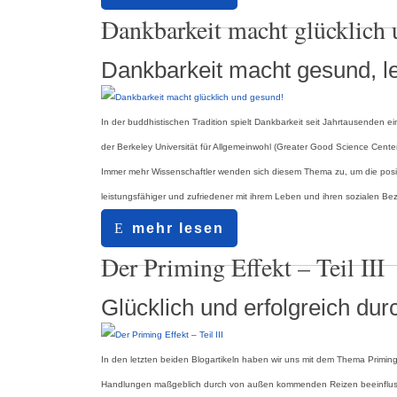
14.05.2016
Dankbarkeit macht glücklich 
Dankbarkeit macht gesund, le
In der buddhistischen Tradition spielt Dankbarkeit seit Jahrtausenden
der Berkeley Universität für Allgemeinwohl (Greater Good Science Cen
Immer mehr Wissenschaftler wenden sich diesem Thema zu, um die posit
leistungsfähiger und zufriedener mit ihrem Leben und ihren sozialen B
mehr lesen
09.02.2015
Der Priming Effekt – Teil III
Glücklich und erfolgreich dur
In den letzten beiden Blogartikeln haben wir uns mit dem Thema Prim
Handlungen maßgeblich durch von außen kommenden Reizen beeinflusst w