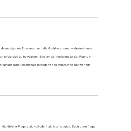
s dir, deine eigenen Emotionen und die Gefühle anderer wahrzunehmen
nen erfolgreich zu bewältigen. Emotionale Intelligenz ist der Raum, in
 hinaus bildet emotionale Intelligenz den inhaltlichen Rahmen für
 die übliche Frage „halb voll oder halb leer“ reagiert. Doch dann fragte