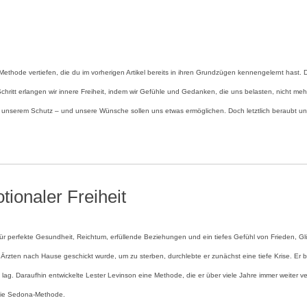
ethode vertiefen, die du im vorherigen Artikel bereits in ihren Grundzügen kennengelernt hast. D
ritt erlangen wir innere Freiheit, indem wir Gefühle und Gedanken, die uns belasten, nicht mehr
zu unserem Schutz – und unsere Wünsche sollen uns etwas ermöglichen. Doch letztlich beraubt uns
tionaler Freiheit
r perfekte Gesundheit, Reichtum, erfüllende Beziehungen und ein tiefes Gefühl von Frieden, G
rzten nach Hause geschickt wurde, um zu sterben, durchlebte er zunächst eine tiefe Krise. Er 
g. Daraufhin entwickelte Lester Levinson eine Methode, die er über viele Jahre immer weiter ver
 die Sedona-Methode.