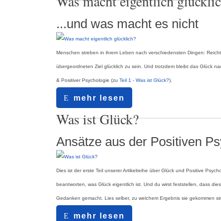
Was macht eigentlich glückli
...und was macht es nicht
Menschen streben in ihrem Leben nach verschiedensten Dingen: Reichtu
übergeordneten Ziel glücklich zu sein. Und trotzdem bleibt das Glück nac
& Positiver Psychologie (zu
Teil 1 - Was ist Glück?
).
mehr lesen
20.03.2019
Was ist Glück?
Ansätze aus der Positiven Ps
Dies ist der erste Teil unserer Artikelreihe über Glück und Positive Psy
beantworten, was Glück eigentlich ist. Und du wirst feststellen, dass die
Gedanken gemacht. Lies selber, zu welchem Ergebnis sie gekommen si
mehr lesen