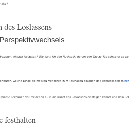
halte?“
n des Loslassens
& Perspektivwechsels
h belasten, einfach loslassen? Wie kann ich den Rucksack, der mir von Tag zu Tag schwerer zu we
s erfahren, welche Dinge die meisten Menschen zum Festhalten einladen und konntest bereits
her
axiserprobte Techniken vor, mit denen du in die Kunst des Loslassens einsteigen kannst und dein 
e festhalten