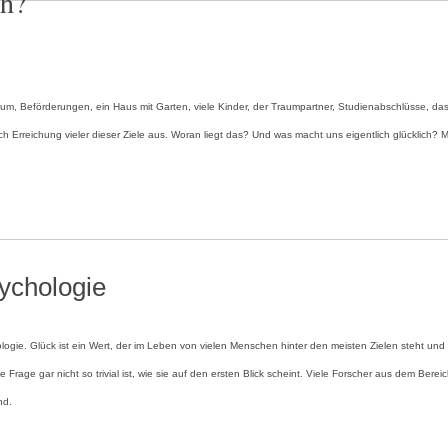
ch?
m, Beförderungen, ein Haus mit Garten, viele Kinder, der Traumpartner, Studienabschlüsse, da
h Erreichung vieler dieser Ziele aus. Woran liegt das? Und was macht uns eigentlich glücklich? Me
ychologie
chologie. Glück ist ein Wert, der im Leben von vielen Menschen hinter den meisten Zielen steht un
se Frage gar nicht so trivial ist, wie sie auf den ersten Blick scheint. Viele Forscher aus dem Bere
nd.