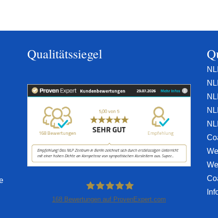
Qualitätssiegel
Qu
NL
NL
NL
NL
NL
Co
We
We
Co
e
Inf
168
Bewertungen auf ProvenExpert.com
NLP-Zentrum Berlin