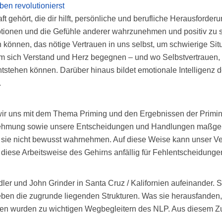
ben revolutionierst
 gehört, die dir hilft, persönliche und berufliche Herausforder
tionen und die Gefühle anderer wahrzunehmen und positiv zu ste
en können, das nötige Vertrauen in uns selbst, um schwierige Sit
dem sich Verstand und Herz begegnen – und wo Selbstvertrauen, 
tstehen können. Darüber hinaus bildet emotionale Intelligenz 
.
 wir uns mit dem Thema Priming und den Ergebnissen der Primi
nehmung sowie unsere Entscheidungen und Handlungen maßge
 sie nicht bewusst wahrnehmen. Auf diese Weise kann unser Vers
 diese Arbeitsweise des Gehirns anfällig für Fehlentscheidungen
dler und John Grinder in Santa Cruz / Kalifornien aufeinander.
ben die zugrunde liegenden Strukturen. Was sie herausfanden,
enten wurden zu wichtigen Wegbegleitern des NLP. Aus diesem