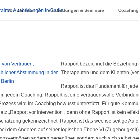
NLP-Zentrum
Ausbildungen & Seminare
Coaching
Rapport bezeichnet die Beziehung
Therapeuten und dem Klienten (ver
Rapport ist das Fundament für jed
in jedem Coaching. Rapport ist eine vertrauensvolle Verbindung
 Prozess wird im Coaching bewusst unterstützt. Für gute Kommu
tz „Rapport vor Intervention“, denn ohne Rapport ist kein effek
schätzung gekennzeichnet. Rapport ist das wechselseitige Auf
 bei dem Anderen auf seiner logischen Ebene VI (Zugehörigkeit)
ühlungsvermögen anderen gegenüber, sondern auch sich selbst g