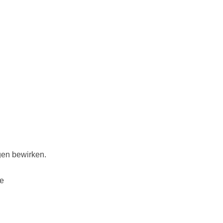
gen bewirken.
se