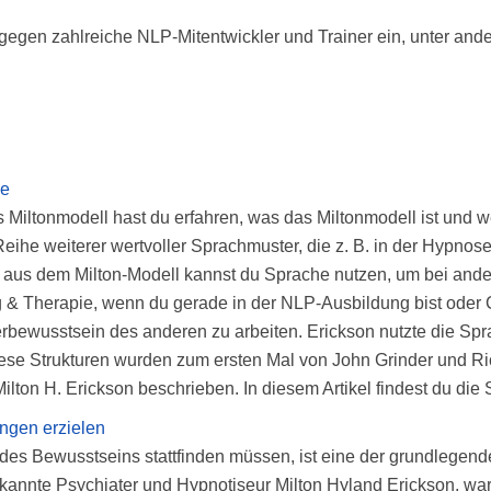
n gegen zahlreiche NLP-Mitentwickler und Trainer ein, unter a
se
as Miltonmodell hast du erfahren, was das Miltonmodell ist un
eihe weiterer wertvoller Sprachmuster, die z. B. in der Hypno
 aus dem Milton-Modell kannst du Sprache nutzen, um bei ander
ing & Therapie, wenn du gerade in der NLP-Ausbildung bist ode
nterbewusstsein des anderen zu arbeiten. Erickson nutzte die S
ese Strukturen wurden zum ersten Mal von John Grinder und Ri
lton H. Erickson beschrieben. In diesem Artikel findest du die
ungen erzielen
es Bewusstseins stattfinden müssen, ist eine der grundlegende
nnte Psychiater und Hypnotiseur Milton Hyland Erickson, war 