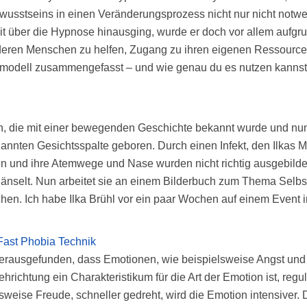
wusstseins in einen Veränderungsprozess nicht nur nicht notwe
t über die Hypnose hinausging, wurde er doch vor allem aufgr
deren Menschen zu helfen, Zugang zu ihren eigenen Ressource
odell zusammengefasst – und wie genau du es nutzen kannst, e
in, die mit einer bewegenden Geschichte bekannt wurde und nun
nannten Gesichtsspalte geboren. Durch einen Infekt, den Ilkas 
n und ihre Atemwege und Nase wurden nicht richtig ausgebildet. 
selt. Nun arbeitet sie an einem Bilderbuch zum Thema Selbstl
chen. Ich habe Ilka Brühl vor ein paar Wochen auf einem Event in
 Fast Phobia Technik
herausgefunden, dass Emotionen, wie beispielsweise Angst und
richtung ein Charakteristikum für die Art der Emotion ist, regu
elsweise Freude, schneller gedreht, wird die Emotion intensiver