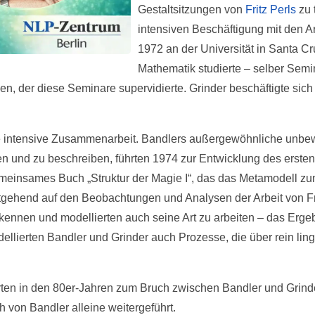
Gestaltsitzungen von
Fritz Perls
zu 
intensiven Beschäftigung mit den A
1972 an der Universität in Santa C
Mathematik studierte – selber Sem
en, der diese Seminare supervidierte. Grinder beschäftigte sich 
e intensive Zusammenarbeit. Bandlers außergewöhnliche unbewu
nen und zu beschreiben, führten 1974 zur Entwicklung des erst
 gemeinsames Buch „Struktur der Magie I“, das das Metamodell zu
stgehend auf den Beobachtungen und Analysen der Arbeit von Fr
kennen und modellierten auch seine Art zu arbeiten – das Erge
dellierten Bandler und Grinder auch Prozesse, die über rein l
ten in den 80er-Jahren zum Bruch zwischen Bandler und Grinde
von Bandler alleine weitergeführt.