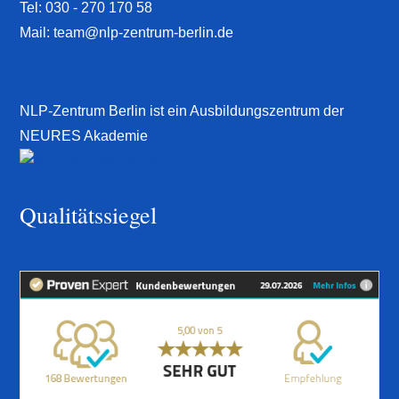
Tel:
030 - 270 170 58
Mail:
team@nlp-zentrum-berlin.de
NLP-Zentrum Berlin ist ein Ausbildungszentrum der
NEURES Akademie
Qualitätssiegel