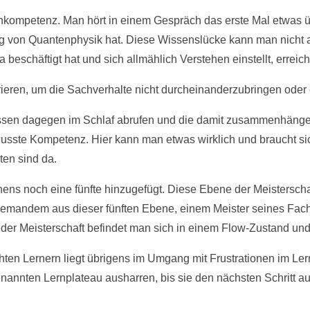
 Inkompetenz. Man hört in einem Gespräch das erste Mal etwas
g von Quantenphysik hat. Diese Wissenslücke kann man nicht a
schäftigt hat und sich allmählich Verstehen einstellt, errei
ieren, um die Sachverhalte nicht durcheinanderzubringen oder
ssen dagegen im Schlaf abrufen und die damit zusammenhänge
sste Kompetenz. Hier kann man etwas wirklich und braucht sic
ten sind da.
nens noch eine fünfte hinzugefügt. Diese Ebene der Meistersch
mandem aus dieser fünften Ebene, einem Meister seines Fachs, 
 der Meisterschaft befindet man sich in einem Flow-Zustand und
ten Lernern liegt übrigens im Umgang mit Frustrationen im Le
enannten Lernplateau ausharren, bis sie den nächsten Schritt a