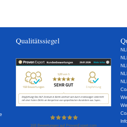
Qualitätssiegel
Qu
NL
NL
NL
NL
NL
Co
We
We
Co
e
Inf
168
Bewertungen auf ProvenExpert.com