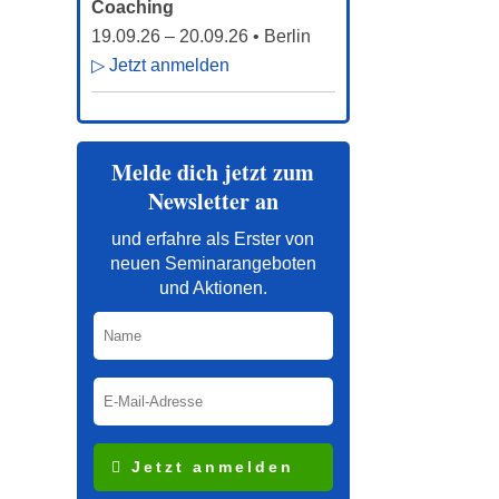
Coaching
19.09.26
–
20.09.26
• Berlin
▷ Jetzt anmelden
Melde dich jetzt zum
Newsletter an
und erfahre als Erster von
neuen Seminarangeboten
und Aktionen.
Jetzt anmelden