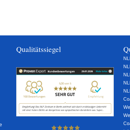
Qualitätssiegel
Qu
NL
NL
NL
NL
NL
Co
We
We
Co
e