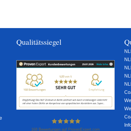
Qualitätssiegel
Qu
NL
NL
NL
NL
NL
Co
We
We
Co
e
Inf
168
Bewertungen auf ProvenExpert.com