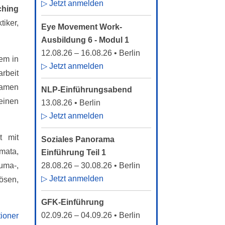
▷ Jetzt anmelden
ching
iker,
Eye Movement Work-
Ausbildung 6 - Modul 1
12.08.26
–
16.08.26
• Berlin
em in
▷ Jetzt anmelden
rbeit
samen
NLP-Einführungsabend
einen
13.08.26
• Berlin
▷ Jetzt anmelden
t mit
Soziales Panorama
mata,
Einführung Teil 1
uma-,
28.08.26
–
30.08.26
• Berlin
▷ Jetzt anmelden
ösen,
GFK-Einführung
02.09.26
–
04.09.26
• Berlin
ioner