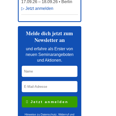
17.09.26
–
18.09.26
• Berlin
▷ Jetzt anmelden
Melde dich jetzt zum
Newsletter an
und erfahre als Erster von
neuen Seminarangeboten
und Aktionen.
Jetzt anmelden
Hinweise zu Datenschutz, Widerruf und